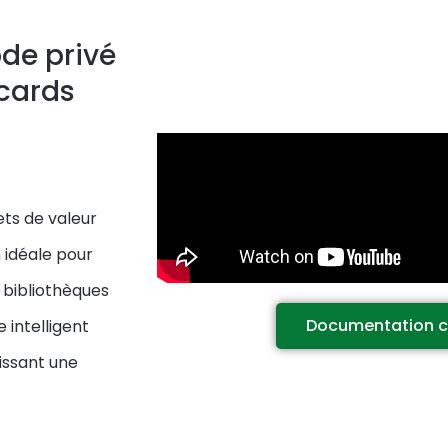
de privé
acards
ts de valeur
 idéale pour
, bibliothèques
Documentation 
 intelligent
issant une