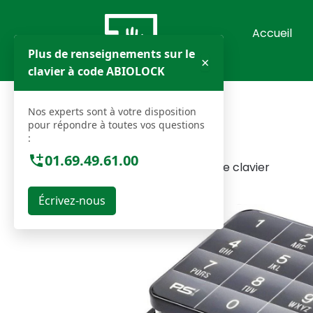
Aller
au
Accueil
contenu
Plus de renseignements sur le
×
clavier à code ABIOLOCK
Nos experts sont à votre disposition
pour répondre à toutes vos questions
:
01.69.49.61.00
Acceuil
»
Serrure à code clavier
Écrivez-nous