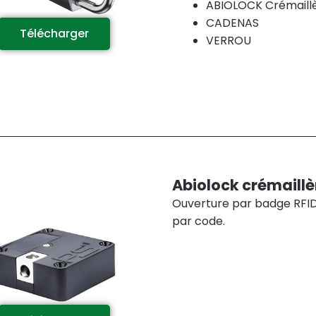
ABIOLOCK Crémaill
CADENAS
Télécharger
VERROU
Abiolock crémaillè
Ouverture par badge RFI
par code.