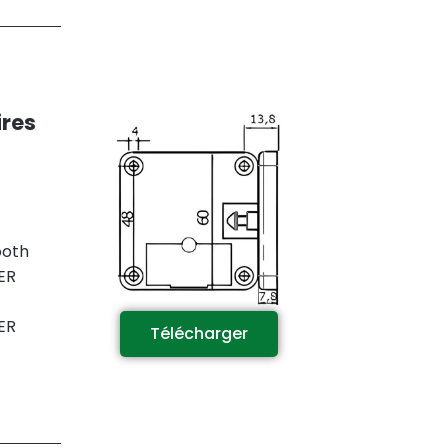
ires
ooth
ER
ER
Télécharger