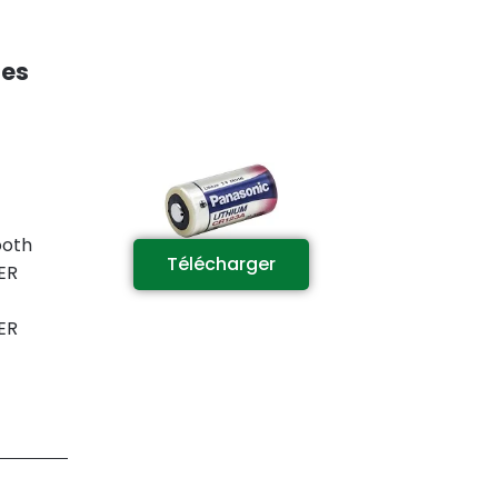
es
ooth
Télécharger
ER
ER