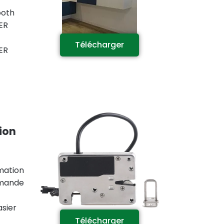
ooth
ER
Télécharger
ER
ion
mation
mmande
asier
Télécharger