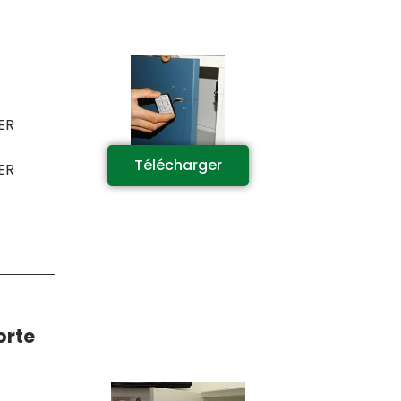
ER
Télécharger
ER
orte