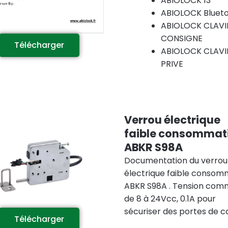
ABIOLOCK 13
ABIOLOCK Bluet
ABIOLOCK CLAVI
CONSIGNE
Télécharger
ABIOLOCK CLAVI
PRIVE
Verrou électrique
faible consommat
ABKR S98A
Documentation du verrou
électrique faible consom
ABKR S98A . Tension co
de 8 à 24Vcc, 0.1A pour
sécuriser des portes de c
Télécharger