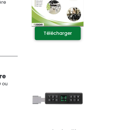
ère
Télécharger
re
D ou