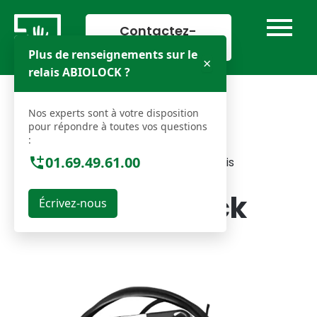
Aller
au
Contactez-
nous
contenu
Plus de renseignements sur le
×
relais ABIOLOCK ?
Nos experts sont à votre disposition
pour répondre à toutes vos questions
:
01.69.49.61.00
Acceuil
»
Abiolock relais
Relais Abiolock
Écrivez-nous